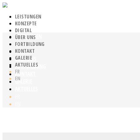
LEISTUNGEN
KONZEPTE
DIGITAL
LEISTUNGEN
ÜBER UNS
KONZEPTE
FORTBILDUNG
KONTAKT
DIGITAL
GALERIE
ÜBER UNS
AKTUELLES
FORTBILDUNG
FR
KONTAKT
EN
GALERIE
AKTUELLES
FR
EN