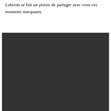
Labcom se fait un plaisir de partager avec vous ces
moments marquants.
LABCOM SUR RTL TÉLÉ
LËTZEBUERG
Labcom a eu la joie de recevoir une équipe de
RTL Télé Lëtzebuerg dans ses locaux.