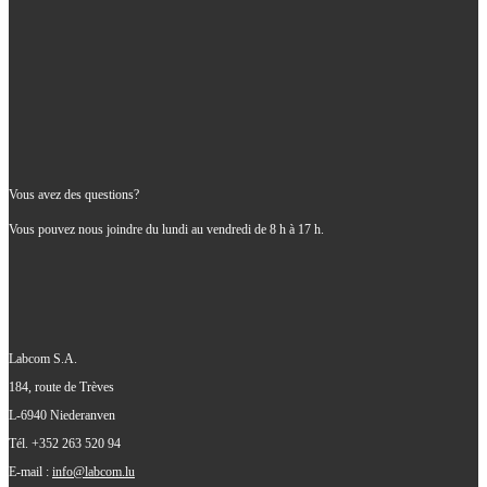
EN SAVOIR PLUS
Vous avez des questions?
Vous pouvez nous joindre du lundi au vendredi
de 8 h à 17 h.
Labcom S.A.
184, route de Trèves
L-6940 Niederanven
Tél. +352 263 520 94
E-mail :
info@labcom.lu